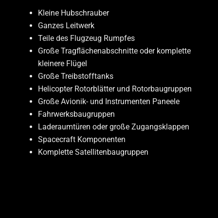
Kleine Hubschrauber
Picture Reference, implement in
Ganzes Leitwerk
Impressum: Von pixabay.com:
webandi
Teile des Flugzeug Rumpfes
Picture Reference, implement in Impressum: Von pexels.com: Jeffry Surianto,
Große Tragflächenabschnitte oder komplette
kleinere Flügel
Große Treibstofftanks
Helicopter Rotorblätter und Rotorbaugruppen
Große Avionik- und Instrumenten Paneele
Fahrwerksbaugruppen
Laderaumtüren oder große Zugangsklappen
Spacecraft Komponenten
Komplette Satellitenbaugruppen